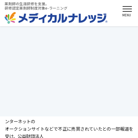
薬剤師の生涯研修を支援。
研修認定薬剤師制度対象e-ラーニング
MENU
お知らせ
2019/03/08
受講シールに関する不正行為について
＜受講シールに関する不正行為について>
このたび、研修認定薬剤師の申請に必要な研修受講シールが、イ
ンターネットの
オークションサイトなどで不正に売買されていたとの一部報道を
受け、公益財団法人