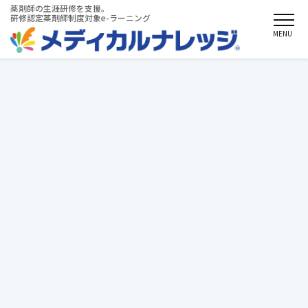
薬剤師の生涯研修を支援。
研修認定薬剤師制度対象e-ラーニング
MENU
特定商取引法による表示
●販売事業者
特定非営利活動法人 医療教育研究所（適格請求書発行
事業者登録番号：T7040005001768）
●販売責任者
長瀬 悦男
●販売業者所在地