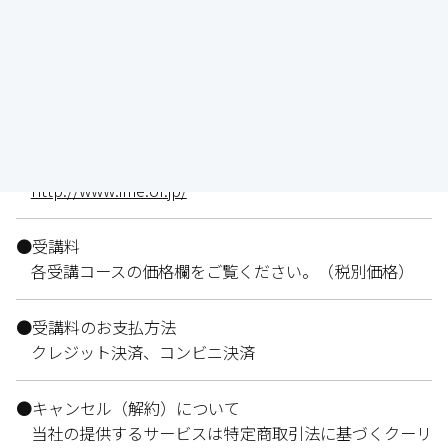
〒102-0073 東京都千代田区九段北1-12-4 徳海屋ビ
ル6階
●電話番号
0570-005405（ナビダイヤル）
●ホームページ
http://www.ime.or.jp/
●受講料
各受講コースの価格欄をご覧ください。（税別価格）
●受講料のお支払方法
クレジット決済、コンビニ決済
●キャンセル（解約）について
当社の提供するサービスは特定商取引法に基づくクーリ